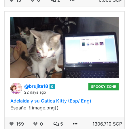
13
0
2
0.000 SCP
@brujita18
0
SPOOKY ZONE
22 days ago
Adelaida y su Gatica Kitty (Esp/ Eng)
Español ![image.png](
159
0
5
1306.710 SCP