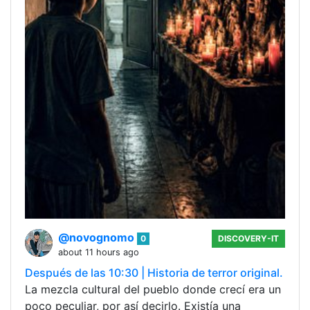
@novognomo
0
DISCOVERY-IT
about 11 hours ago
Después de las 10:30 | Historia de terror original.
La mezcla cultural del pueblo donde crecí era un
poco peculiar, por así decirlo. Existía una