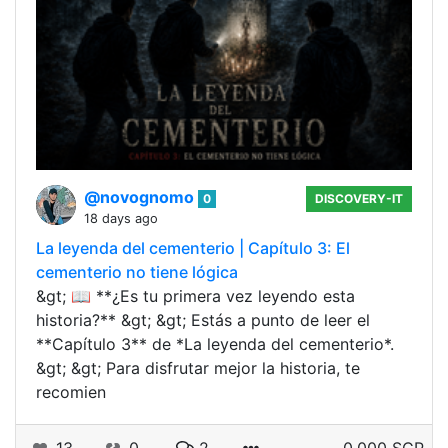
@novognomo
0
DISCOVERY-IT
18 days ago
La leyenda del cementerio | Capítulo 3: El
cementerio no tiene lógica
&gt; 📖 **¿Es tu primera vez leyendo esta
historia?** &gt; &gt; Estás a punto de leer el
**Capítulo 3** de *La leyenda del cementerio*.
&gt; &gt; Para disfrutar mejor la historia, te
recomien