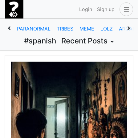
Login
Sign up
PARANORMAL
TRIBES
MEME
LOLZ
ARCAD
#spanish
Recent Posts