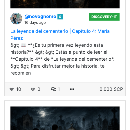
@novognomo
0
DISCOVERY-IT
16 days ago
La leyenda del cementerio | Capítulo 4: María
Pérez
&gt; 📖 **¿Es tu primera vez leyendo esta
historia?** &gt; &gt; Estás a punto de leer el
**Capítulo 4** de *La leyenda del cementerio*.
&gt; &gt; Para disfrutar mejor la historia, te
recomien
10
0
1
0.000 SCP