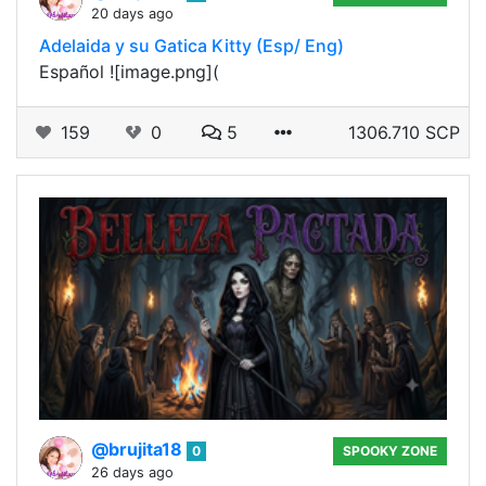
20 days ago
Adelaida y su Gatica Kitty (Esp/ Eng)
Español ![image.png](
159
0
5
1306.710 SCP
@brujita18
0
SPOOKY ZONE
26 days ago