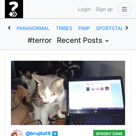
Login
Sign up
PARANORMAL
TRIBES
PIMP
SPORTSTALK
#terror
Recent Posts
@brujita18
0
SPOOKY ZONE