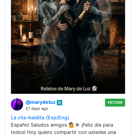
@marydeluz
0
FICTION
27 days ago
La cita maldita.(Esp/Eng)
Español Saludos amigos 💁☀️ ¡Feliz día para
todos! Hoy quiero compartir con ustedes una