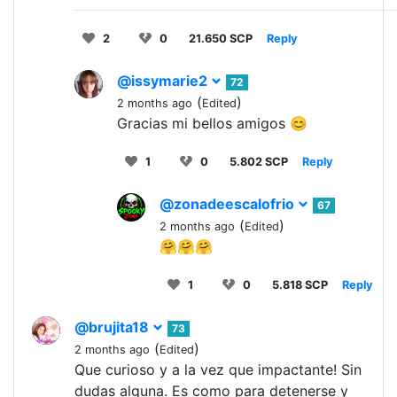
2
0
21.650 SCP
Reply
@issymarie2
72
(
)
2 months ago
Edited
Gracias mi bellos amigos 😊
1
0
5.802 SCP
Reply
@zonadeescalofrio
67
(
)
2 months ago
Edited
🤗🤗🤗
1
0
5.818 SCP
Reply
@brujita18
73
(
)
2 months ago
Edited
Que curioso y a la vez que impactante! Sin
dudas alguna. Es como para detenerse y