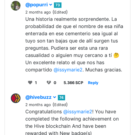
@popurri
73
(
)
2 months ago
Edited
Una historia realmente sorprendente. La
probabilidad de que el nombre de esa niña
enterrada en ese cementerio sea igual al
tuyo son tan bajas que de allí surgen tus
preguntas. Pudiera ser esta una rara
casualidad o alguien muy cercano a tí 🤔
Un excelente relato el que nos has
compartido
@issymarie2
. Muchas gracias.
1
0
5.366 SCP
Reply
@hivebuzz
74
(
)
2 months ago
Edited
Congratulations
@issymarie2
! You have
completed the following achievement on
the Hive blockchain And have been
rewarded with New badge(s)