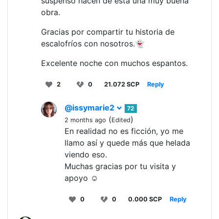
suspenso hacen de esta una muy buena
obra.
Gracias por compartir tu historia de
escalofríos con nosotros.👻
Excelente noche con muchos espantos.
2
0
21.072 SCP
Reply
@issymarie2
72
(
)
2 months ago
Edited
En realidad no es ficción, yo me
llamo así y quede más que helada
viendo eso.
Muchas gracias por tu visita y
apoyo ☺️
0
0
0.000 SCP
Reply