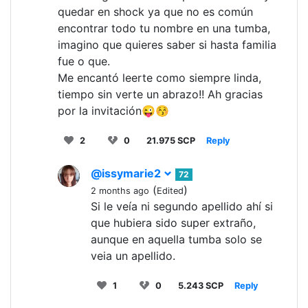
quedar en shock ya que no es común
encontrar todo tu nombre en una tumba,
imagino que quieres saber si hasta familia
fue o que.
Me encantó leerte como siempre linda,
tiempo sin verte un abrazo!! Ah gracias
por la invitación😜😚
2
0
21.975 SCP
Reply
@issymarie2
72
(
)
2 months ago
Edited
Si le veía ni segundo apellido ahí si
que hubiera sido super extraño,
aunque en aquella tumba solo se
veia un apellido.
1
0
5.243 SCP
Reply