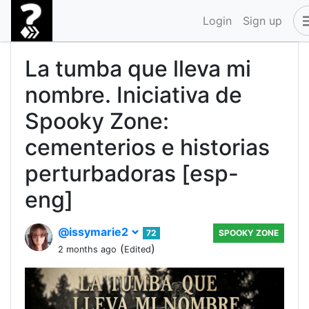
Login
Sign up
La tumba que lleva mi
nombre. Iniciativa de
Spooky Zone:
cementerios e historias
perturbadoras [esp-
eng]
@issymarie2
72
SPOOKY ZONE
(
)
2 months ago
Edited