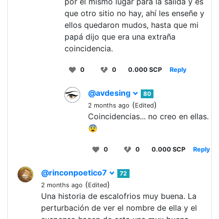
por el mismo lugar para la salida y es
que otro sitio no hay, ahí les enseñe y
ellos quedaron mudos, hasta que mi
papá dijo que era una extraña
coincidencia.
0
0
0.000 SCP
Reply
@avdesing
80
(
)
2 months ago
Edited
Coincidencias... no creo en ellas.
😨
0
0
0.000 SCP
Reply
@rinconpoetico7
72
(
)
2 months ago
Edited
Una historia de escalofrios muy buena. La
perturbación de ver el nombre de ella y el