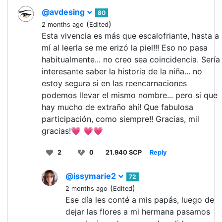
@avdesing
80
(
)
2 months ago
Edited
Esta vivencia es más que escalofriante, hasta a
mí al leerla se me erizó la piel!!! Eso no pasa
habitualmente... no creo sea coincidencia. Sería
interesante saber la historia de la niña... no
estoy segura si en las reencarnaciones
podemos llevar el mismo nombre... pero si que
hay mucho de extraño ahí! Que fabulosa
participación, como siempre!! Gracias, mil
gracias!💗 💗💗
2
0
21.940 SCP
Reply
@issymarie2
72
(
)
2 months ago
Edited
Ese día les conté a mis papás, luego de
dejar las flores a mi hermana pasamos